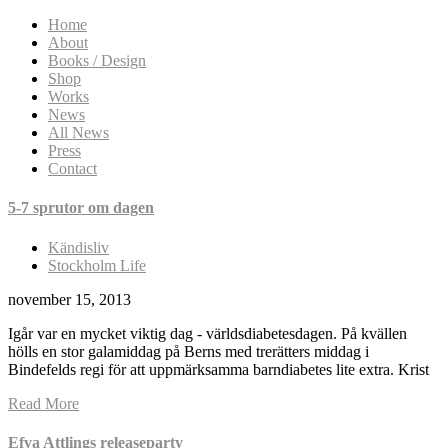
Home
About
Books / Design
Shop
Works
News
All News
Press
Contact
5-7 sprutor om dagen
Kändisliv
Stockholm Life
november 15, 2013
Igår var en mycket viktig dag - världsdiabetesdagen. På kvällen
hölls en stor galamiddag på Berns med trerätters middag i
Bindefelds regi för att uppmärksamma barndiabetes lite extra. Krist
Read More
Efva Attlings releaseparty