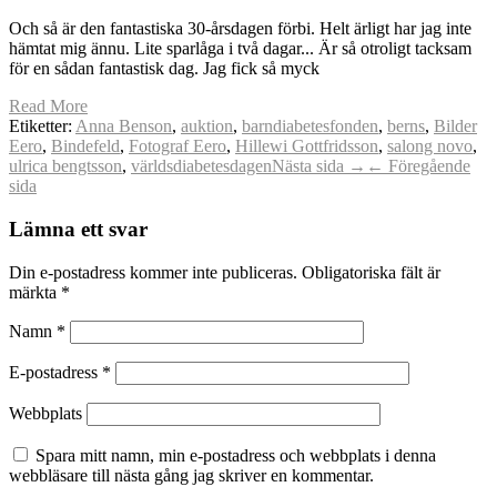
Och så är den fantastiska 30-årsdagen förbi. Helt ärligt har jag inte
hämtat mig ännu. Lite sparlåga i två dagar... Är så otroligt tacksam
för en sådan fantastisk dag. Jag fick så myck
Read More
Etiketter:
Anna Benson
,
auktion
,
barndiabetesfonden
,
berns
,
Bilder
Eero
,
Bindefeld
,
Fotograf Eero
,
Hillewi Gottfridsson
,
salong novo
,
ulrica bengtsson
,
världsdiabetesdagen
Nästa sida →
← Föregående
sida
Lämna ett svar
Din e-postadress kommer inte publiceras.
Obligatoriska fält är
märkta
*
Namn
*
E-postadress
*
Webbplats
Spara mitt namn, min e-postadress och webbplats i denna
webbläsare till nästa gång jag skriver en kommentar.