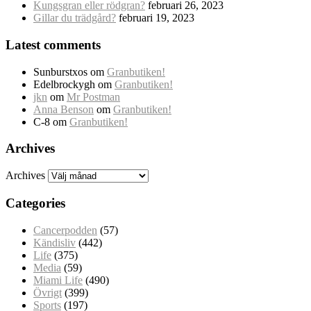
Kungsgran eller rödgran?
februari 26, 2023
Gillar du trädgård?
februari 19, 2023
Latest comments
Sunburstxos
om
Granbutiken!
Edelbrockygh
om
Granbutiken!
jkn
om
Mr Postman
Anna Benson
om
Granbutiken!
C-8
om
Granbutiken!
Archives
Archives
Categories
Cancerpodden
(57)
Kändisliv
(442)
Life
(375)
Media
(59)
Miami Life
(490)
Övrigt
(399)
Sports
(197)