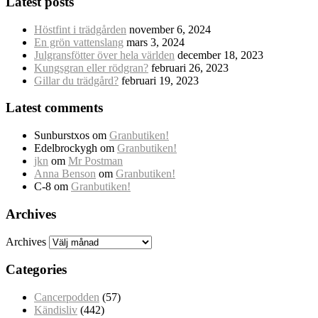
Latest posts
Höstfint i trädgården
november 6, 2024
En grön vattenslang
mars 3, 2024
Julgransfötter över hela världen
december 18, 2023
Kungsgran eller rödgran?
februari 26, 2023
Gillar du trädgård?
februari 19, 2023
Latest comments
Sunburstxos
om
Granbutiken!
Edelbrockygh
om
Granbutiken!
jkn
om
Mr Postman
Anna Benson
om
Granbutiken!
C-8
om
Granbutiken!
Archives
Archives
Categories
Cancerpodden
(57)
Kändisliv
(442)