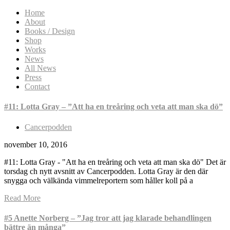
Home
About
Books / Design
Shop
Works
News
All News
Press
Contact
#11: Lotta Gray – ”Att ha en treåring och veta att man ska dö”
Cancerpodden
november 10, 2016
#11: Lotta Gray - "Att ha en treåring och veta att man ska dö" Det är
torsdag ch nytt avsnitt av Cancerpodden. Lotta Gray är den där
snygga och välkända vimmelreportern som håller koll på a
Read More
#5 Anette Norberg – ”Jag tror att jag klarade behandlingen
bättre än många”