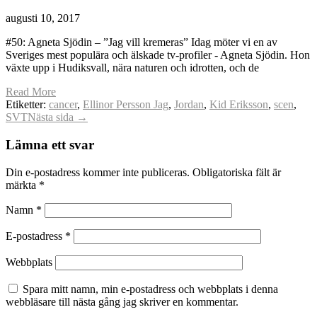
augusti 10, 2017
#50: Agneta Sjödin – ”Jag vill kremeras” Idag möter vi en av
Sveriges mest populära och älskade tv-profiler - Agneta Sjödin. Hon
växte upp i Hudiksvall, nära naturen och idrotten, och de
Read More
Etiketter:
cancer
,
Ellinor Persson Jag
,
Jordan
,
Kid Eriksson
,
scen
,
SVT
Nästa sida →
Lämna ett svar
Din e-postadress kommer inte publiceras.
Obligatoriska fält är
märkta
*
Namn
*
E-postadress
*
Webbplats
Spara mitt namn, min e-postadress och webbplats i denna
webbläsare till nästa gång jag skriver en kommentar.