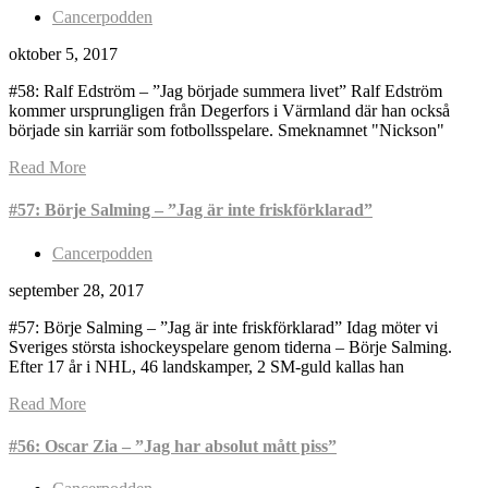
Cancerpodden
oktober 5, 2017
#58: Ralf Edström – ”Jag började summera livet” Ralf Edström
kommer ursprungligen från Degerfors i Värmland där han också
började sin karriär som fotbollsspelare. Smeknamnet "Nickson"
Read More
#57: Börje Salming – ”Jag är inte friskförklarad”
Cancerpodden
september 28, 2017
#57: Börje Salming – ”Jag är inte friskförklarad” Idag möter vi
Sveriges största ishockeyspelare genom tiderna – Börje Salming.
Efter 17 år i NHL, 46 landskamper, 2 SM-guld kallas han
Read More
#56: Oscar Zia – ”Jag har absolut mått piss”