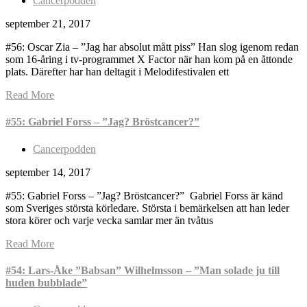
Cancerpodden
september 21, 2017
#56: Oscar Zia – ”Jag har absolut mått piss” Han slog igenom redan
som 16-åring i tv-programmet X Factor när han kom på en åttonde
plats. Därefter har han deltagit i Melodifestivalen ett
Read More
#55: Gabriel Forss – ”Jag? Bröstcancer?”
Cancerpodden
september 14, 2017
#55: Gabriel Forss – ”Jag? Bröstcancer?” Gabriel Forss är känd
som Sveriges största körledare. Största i bemärkelsen att han leder
stora körer och varje vecka samlar mer än tvåtus
Read More
#54: Lars-Åke ”Babsan” Wilhelmsson – ”Man solade ju till
huden bubblade”