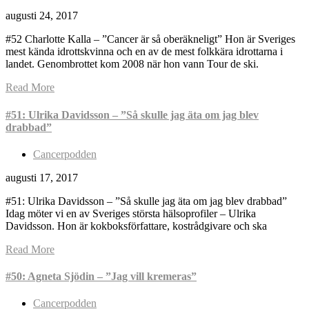
augusti 24, 2017
#52 Charlotte Kalla – ”Cancer är så oberäkneligt” Hon är Sveriges
mest kända idrottskvinna och en av de mest folkkära idrottarna i
landet. Genombrottet kom 2008 när hon vann Tour de ski.
Read More
#51: Ulrika Davidsson – ”Så skulle jag äta om jag blev
drabbad”
Cancerpodden
augusti 17, 2017
#51: Ulrika Davidsson – ”Så skulle jag äta om jag blev drabbad”
Idag möter vi en av Sveriges största hälsoprofiler – Ulrika
Davidsson. Hon är kokboksförfattare, kostrådgivare och ska
Read More
#50: Agneta Sjödin – ”Jag vill kremeras”
Cancerpodden