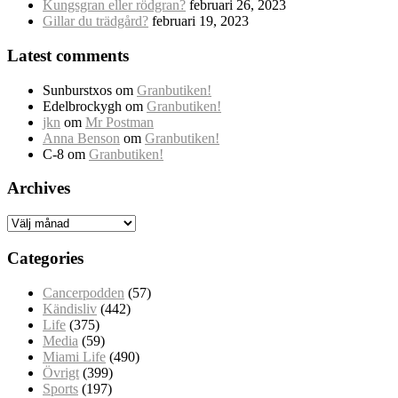
Kungsgran eller rödgran?
februari 26, 2023
Gillar du trädgård?
februari 19, 2023
Latest comments
Sunburstxos
om
Granbutiken!
Edelbrockygh
om
Granbutiken!
jkn
om
Mr Postman
Anna Benson
om
Granbutiken!
C-8
om
Granbutiken!
Archives
Archives
Categories
Cancerpodden
(57)
Kändisliv
(442)
Life
(375)
Media
(59)
Miami Life
(490)
Övrigt
(399)
Sports
(197)