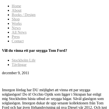
Home
About
Books / Design
Shop
Works
News
All News
Press
Contact
Vill du vinna ett par snygga Tom Ford?
Stockholm Life
Tävlingar
december 9, 2011
Imorgon lördag har DU möjlighet att vinna ett par snygga
solglasögon! Do it! Occhio Optik som ligger i Skrapan har enligt
mig Stockholms bästa utbud av snygga bågar. Såväl glasögon som
solglasögon. Imorgon dukar de upp senaste kollektionen från Tom
Ford och har även förhandsvisning på nya Diesel vår 2012. Och just