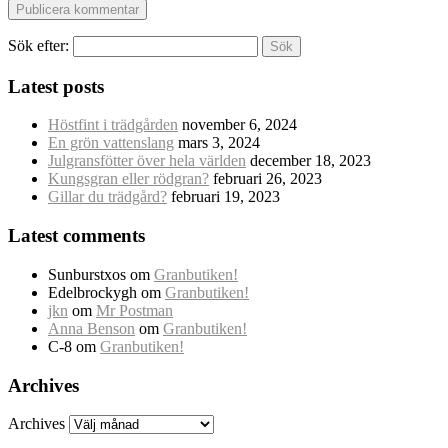
Sök efter:
Latest posts
Höstfint i trädgården
november 6, 2024
En grön vattenslang
mars 3, 2024
Julgransfötter över hela världen
december 18, 2023
Kungsgran eller rödgran?
februari 26, 2023
Gillar du trädgård?
februari 19, 2023
Latest comments
Sunburstxos
om
Granbutiken!
Edelbrockygh
om
Granbutiken!
jkn
om
Mr Postman
Anna Benson
om
Granbutiken!
C-8
om
Granbutiken!
Archives
Archives