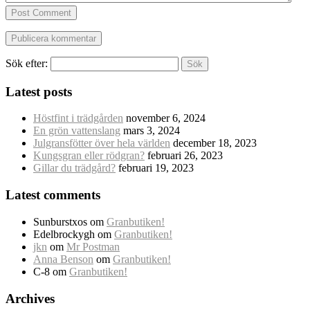
Post Comment
Sök efter:
Latest posts
Höstfint i trädgården
november 6, 2024
En grön vattenslang
mars 3, 2024
Julgransfötter över hela världen
december 18, 2023
Kungsgran eller rödgran?
februari 26, 2023
Gillar du trädgård?
februari 19, 2023
Latest comments
Sunburstxos
om
Granbutiken!
Edelbrockygh
om
Granbutiken!
jkn
om
Mr Postman
Anna Benson
om
Granbutiken!
C-8
om
Granbutiken!
Archives