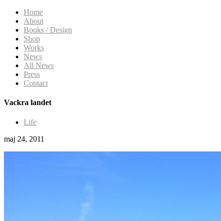
Home
About
Books / Design
Shop
Works
News
All News
Press
Contact
Vackra landet
Life
maj 24, 2011