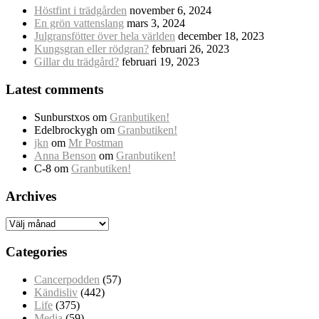
Höstfint i trädgården
november 6, 2024
En grön vattenslang
mars 3, 2024
Julgransfötter över hela världen
december 18, 2023
Kungsgran eller rödgran?
februari 26, 2023
Gillar du trädgård?
februari 19, 2023
Latest comments
Sunburstxos
om
Granbutiken!
Edelbrockygh
om
Granbutiken!
jkn
om
Mr Postman
Anna Benson
om
Granbutiken!
C-8
om
Granbutiken!
Archives
Archives
Categories
Cancerpodden
(57)
Kändisliv
(442)
Life
(375)
Media
(59)