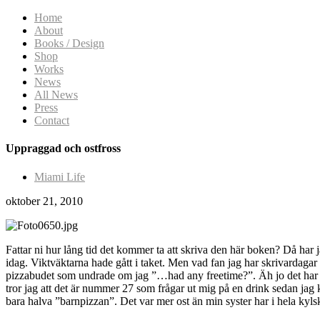
Home
About
Books / Design
Shop
Works
News
All News
Press
Contact
Uppraggad och ostfross
Miami Life
oktober 21, 2010
Fattar ni hur lång tid det kommer ta att skriva den här boken? Då har j
idag. Viktväktarna hade gått i taket. Men vad fan jag har skrivardaga
pizzabudet som undrade om jag ”…had any freetime?”. Äh jo det har jag.
tror jag att det är nummer 27 som frågar ut mig på en drink sedan jag 
bara halva ”barnpizzan”. Det var mer ost än min syster har i hela kyls