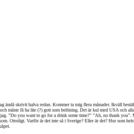
ag ändå skrivit halva redan. Kommer ta mig flera månader. Ikväll beställ
r och måste få ha lite (?) gott som belöning. Det är kul med USA och al
 ”Do you want to go for a drink some time?” ”Ah, no thank you”. Mike he
kom. Otroligt. Varför är det inte så i Sverige? Eller är det? Hur som he
kåpet.