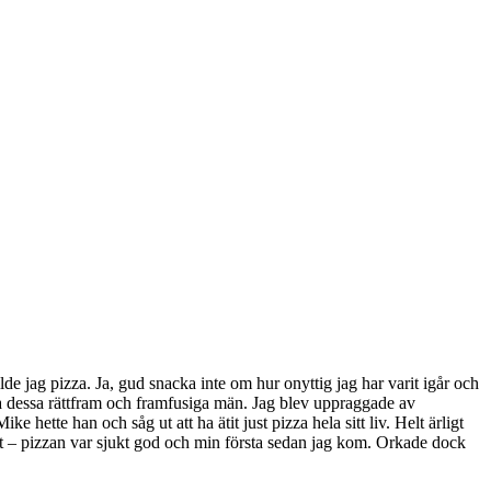
de jag pizza. Ja, gud snacka inte om hur onyttig jag har varit igår och
la dessa rättfram och framfusiga män. Jag blev uppraggade av
tte han och såg ut att ha ätit just pizza hela sitt liv. Helt ärligt
lst – pizzan var sjukt god och min första sedan jag kom. Orkade dock