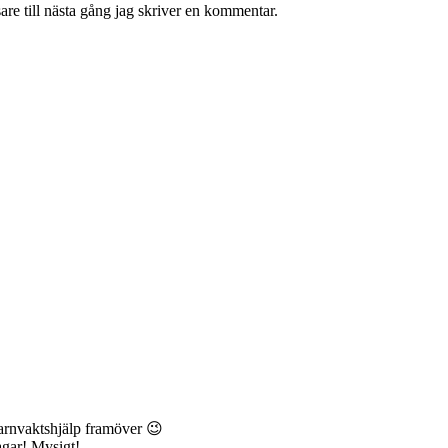
re till nästa gång jag skriver en kommentar.
barnvaktshjälp framöver 😉
agar! Mysigt!