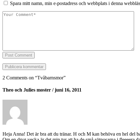
Spara mitt namn, min e-postadress och webbplats i denna webbläsa
Post Comment
2 Comments on “
Tvåbarnsmor
”
Theo och Julies moster
/ juni 16, 2011
Heja Anna! Det är bra att du tränar. H och M kan behöva en hel del 
Om en dryg vecka är det min tur att ha de små sötnosarna i fleeeera d