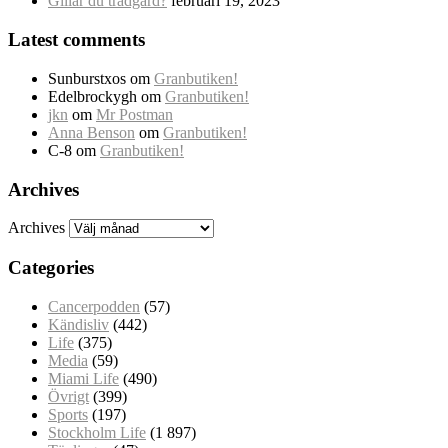
Gillar du trädgård?
februari 19, 2023
Latest comments
Sunburstxos
om
Granbutiken!
Edelbrockygh
om
Granbutiken!
jkn
om
Mr Postman
Anna Benson
om
Granbutiken!
C-8
om
Granbutiken!
Archives
Archives
Categories
Cancerpodden
(57)
Kändisliv
(442)
Life
(375)
Media
(59)
Miami Life
(490)
Övrigt
(399)
Sports
(197)
Stockholm Life
(1 897)