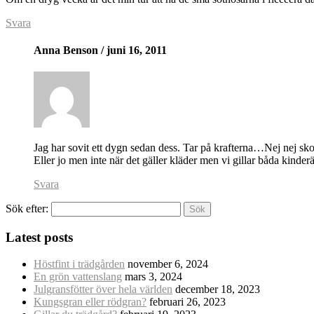
Svara
Anna Benson
/ juni 16, 2011
Jag har sovit ett dygn sedan dess. Tar på krafterna…Nej nej sk
Eller jo men inte när det gäller kläder men vi gillar båda kinde
Svara
Sök efter:
Latest posts
Höstfint i trädgården
november 6, 2024
En grön vattenslang
mars 3, 2024
Julgransfötter över hela världen
december 18, 2023
Kungsgran eller rödgran?
februari 26, 2023