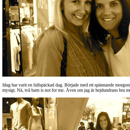
Idag har varit en fullspäckad dag. Började med ett spännande morgon
mysigt. Nä, två barn is not for me. Även om jag är hejdundrans bra med