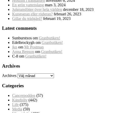
Höstfint i trädgården
november 6, 2024
En grön vattenslang
mars 3, 2024
Julgransfötter över hela världen
december 18, 2023
Kungsgran eller rödgran?
februari 26, 2023
Gillar du trädgård?
februari 19, 2023
Latest comments
Sunburstxos
om
Granbutiken!
Edelbrockygh
om
Granbutiken!
jkn
om
Mr Postman
Anna Benson
om
Granbutiken!
C-8
om
Granbutiken!
Archives
Archives
Categories
Cancerpodden
(57)
Kändisliv
(442)
Life
(375)
Media
(59)