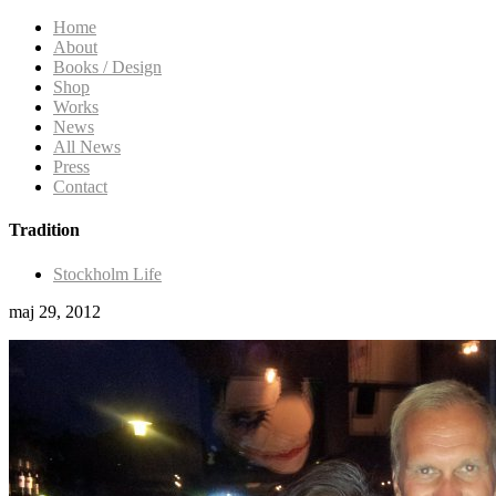
Home
About
Books / Design
Shop
Works
News
All News
Press
Contact
Tradition
Stockholm Life
maj 29, 2012