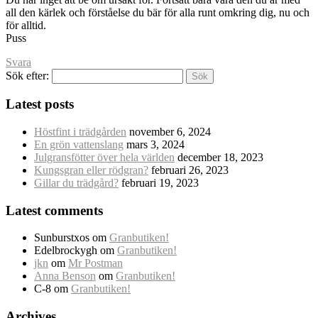
all den kärlek och förståelse du bär för alla runt omkring dig, nu och
för alltid.
Puss
Svara
Sök efter:
Latest posts
Höstfint i trädgården
november 6, 2024
En grön vattenslang
mars 3, 2024
Julgransfötter över hela världen
december 18, 2023
Kungsgran eller rödgran?
februari 26, 2023
Gillar du trädgård?
februari 19, 2023
Latest comments
Sunburstxos
om
Granbutiken!
Edelbrockygh
om
Granbutiken!
jkn
om
Mr Postman
Anna Benson
om
Granbutiken!
C-8
om
Granbutiken!
Archives