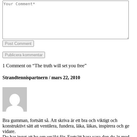
Post Comment
1 Comment on “
The truth will set you free
”
Strandtennispartnern
/ mars 22, 2010
Bra gumman, fortsätt så. Att skriva är ett bra och viktigt och
konstruktivt sätt att ventilera, fundera, läka, läkas, inspirera och ge
vidare.
Du har inget att be om ursäkt för. Fortsätt bara vara den du är med