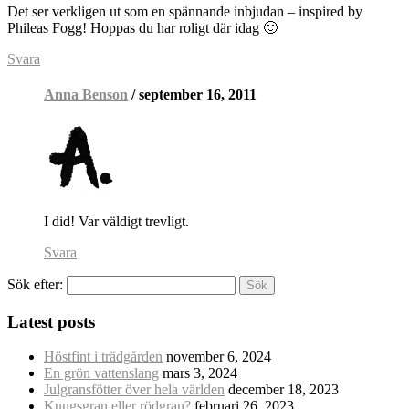
Det ser verkligen ut som en spännande inbjudan – inspired by
Phileas Fogg! Hoppas du har roligt där idag 🙂
Svara
Anna Benson
/ september 16, 2011
I did! Var väldigt trevligt.
Svara
Sök efter:
Latest posts
Höstfint i trädgården
november 6, 2024
En grön vattenslang
mars 3, 2024
Julgransfötter över hela världen
december 18, 2023
Kungsgran eller rödgran?
februari 26, 2023