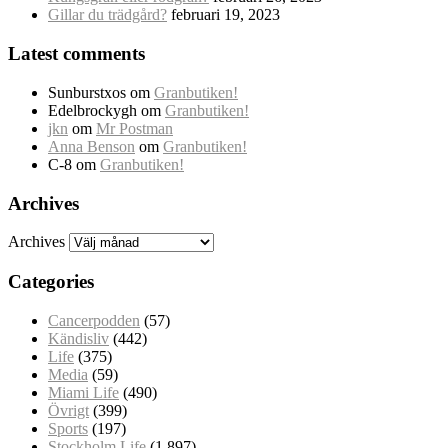
Gillar du trädgård?
februari 19, 2023
Latest comments
Sunburstxos
om
Granbutiken!
Edelbrockygh
om
Granbutiken!
jkn
om
Mr Postman
Anna Benson
om
Granbutiken!
C-8
om
Granbutiken!
Archives
Archives
Categories
Cancerpodden
(57)
Kändisliv
(442)
Life
(375)
Media
(59)
Miami Life
(490)
Övrigt
(399)
Sports
(197)
Stockholm Life
(1 897)