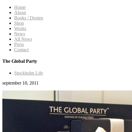
Home
About
Books / Design
Shop
Works
News
All News
Press
Contact
The Global Party
Stockholm Life
september 10, 2011