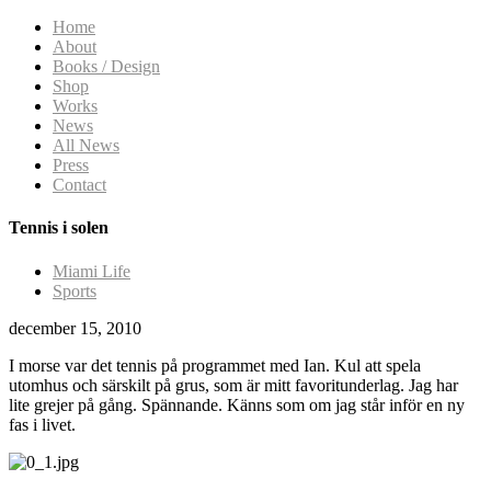
Home
About
Books / Design
Shop
Works
News
All News
Press
Contact
Tennis i solen
Miami Life
Sports
december 15, 2010
I morse var det tennis på programmet med Ian. Kul att spela
utomhus och särskilt på grus, som är mitt favoritunderlag. Jag har
lite grejer på gång. Spännande. Känns som om jag står inför en ny
fas i livet.