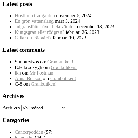
Latest posts
Höstfint i trädgården
november 6, 2024
En grön vattenslang
mars 3, 2024
Julgransfötter över hela världen
december 18, 2023
Kungsgran eller rödgran?
februari 26, 2023
Gillar du trädgård?
februari 19, 2023
Latest comments
Sunburstxos
om
Granbutiken!
Edelbrockygh
om
Granbutiken!
jkn
om
Mr Postman
Anna Benson
om
Granbutiken!
C-8
om
Granbutiken!
Archives
Archives
Categories
Cancerpodden
(57)
Kändisliv
(442)