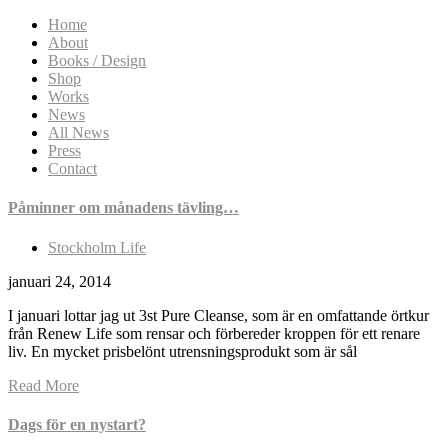
Home
About
Books / Design
Shop
Works
News
All News
Press
Contact
Påminner om månadens tävling…
Stockholm Life
januari 24, 2014
I januari lottar jag ut 3st Pure Cleanse, som är en omfattande örtkur
från Renew Life som rensar och förbereder kroppen för ett renare
liv. En mycket prisbelönt utrensningsprodukt som är sål
Read More
Dags för en nystart?