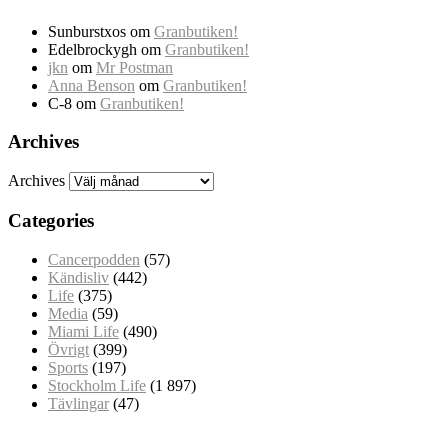
Sunburstxos
om
Granbutiken!
Edelbrockygh
om
Granbutiken!
jkn
om
Mr Postman
Anna Benson
om
Granbutiken!
C-8
om
Granbutiken!
Archives
Archives
Categories
Cancerpodden
(57)
Kändisliv
(442)
Life
(375)
Media
(59)
Miami Life
(490)
Övrigt
(399)
Sports
(197)
Stockholm Life
(1 897)
Tävlingar
(47)