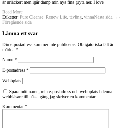
är urläckert men igår damp min nya fina gryta ner. I love
Read More
Etiketter:
Pure Cleanse
,
Renew Life
,
tävling
,
vinna
Nästa sida →
←
Föregående sida
Lämna ett svar
Din e-postadress kommer inte publiceras.
Obligatoriska fält är
märkta
*
Namn
*
E-postadress
*
Webbplats
Spara mitt namn, min e-postadress och webbplats i denna
webbläsare till nästa gång jag skriver en kommentar.
Kommentar
*