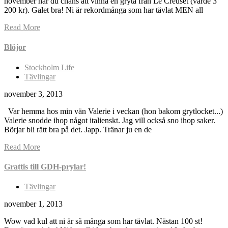
november har du chans att vinna en gryta från Le Creuset (värde 3
200 kr). Galet bra! Ni är rekordmånga som har tävlat MEN all
Read More
Blöjor
Stockholm Life
Tävlingar
november 3, 2013
Var hemma hos min vän Valerie i veckan (hon bakom grytlocket...)
Valerie snodde ihop något italienskt. Jag vill också sno ihop saker.
Börjar bli rätt bra på det. Japp. Tränar ju en de
Read More
Grattis till GDH-prylar!
Tävlingar
november 1, 2013
Wow vad kul att ni är så många som har tävlat. Nästan 100 st!