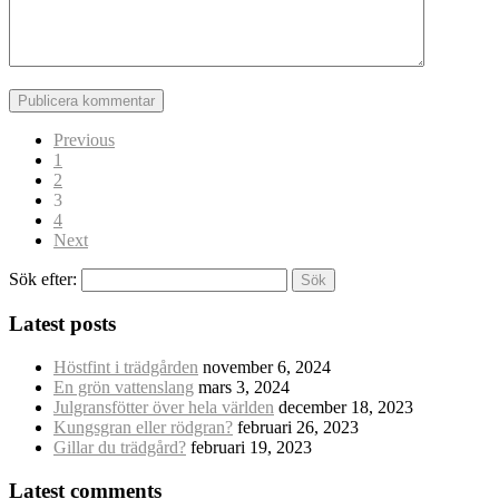
Previous
1
2
3
4
Next
Sök efter:
Latest posts
Höstfint i trädgården
november 6, 2024
En grön vattenslang
mars 3, 2024
Julgransfötter över hela världen
december 18, 2023
Kungsgran eller rödgran?
februari 26, 2023
Gillar du trädgård?
februari 19, 2023
Latest comments