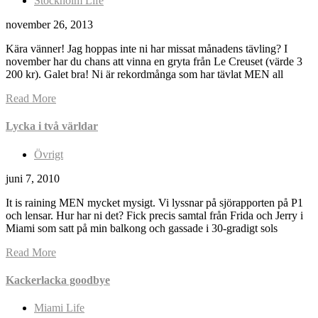
Stockholm Life
november 26, 2013
Kära vänner! Jag hoppas inte ni har missat månadens tävling? I
november har du chans att vinna en gryta från Le Creuset (värde 3
200 kr). Galet bra! Ni är rekordmånga som har tävlat MEN all
Read More
Lycka i två världar
Övrigt
juni 7, 2010
It is raining MEN mycket mysigt. Vi lyssnar på sjörapporten på P1
och lensar. Hur har ni det? Fick precis samtal från Frida och Jerry i
Miami som satt på min balkong och gassade i 30-gradigt sols
Read More
Kackerlacka goodbye
Miami Life