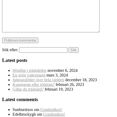
Sök efter:
Latest posts
Höstfint i trädgården
november 6, 2024
En grön vattenslang
mars 3, 2024
Julgransfötter över hela världen
december 18, 2023
Kungsgran eller rödgran?
februari 26, 2023
Gillar du trädgård?
februari 19, 2023
Latest comments
Sunburstxos
om
Granbutiken!
Edelbrockygh
om
Granbutiken!