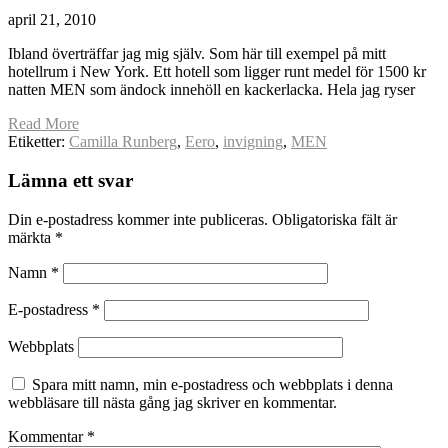
april 21, 2010
Ibland överträffar jag mig själv. Som här till exempel på mitt
hotellrum i New York. Ett hotell som ligger runt medel för 1500 kr
natten MEN som ändock innehöll en kackerlacka. Hela jag ryser
Read More
Etiketter:
Camilla Runberg
,
Eero
,
invigning
,
MEN
Lämna ett svar
Din e-postadress kommer inte publiceras.
Obligatoriska fält är
märkta
*
Namn
*
E-postadress
*
Webbplats
Spara mitt namn, min e-postadress och webbplats i denna
webbläsare till nästa gång jag skriver en kommentar.
Kommentar
*