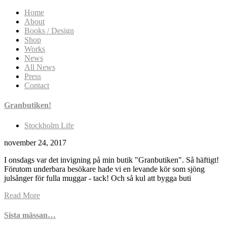
Home
About
Books / Design
Shop
Works
News
All News
Press
Contact
Granbutiken!
Stockholm Life
november 24, 2017
I onsdags var det invigning på min butik "Granbutiken". Så häftigt!
Förutom underbara besökare hade vi en levande kör som sjöng
julsånger för fulla muggar - tack! Och så kul att bygga buti
Read More
Sista mässan…