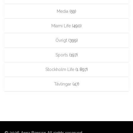
Media
(59)
Miami Life
(490)
Övrigt
(399)
Sports
(197)
Stockholm Life
(1 897)
Tävlingar
(47)