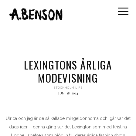
LEXINGTONS ÅRLIGA
MODEVISNING
STOCKHOLM LIFE
JUNI 18, 2014
Ulrica och jag är de så kallade mingeldonnorna och igår var det
dags igen - denna gång var det Lexington som med Kristina
Lindhe i spetsen som bjöd in till deras årliga fashion show.