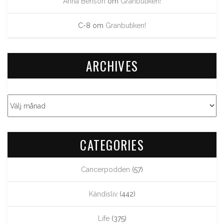
Anna Benson
om
Granbutiken!
C-8
om
Granbutiken!
ARCHIVES
CATEGORIES
Cancerpodden
(57)
Kändisliv
(442)
Life
(375)