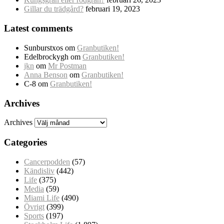
Gillar du trädgård?
februari 19, 2023
Latest comments
Sunburstxos
om
Granbutiken!
Edelbrockygh
om
Granbutiken!
jkn
om
Mr Postman
Anna Benson
om
Granbutiken!
C-8
om
Granbutiken!
Archives
Archives
Categories
Cancerpodden
(57)
Kändisliv
(442)
Life
(375)
Media
(59)
Miami Life
(490)
Övrigt
(399)
Sports
(197)