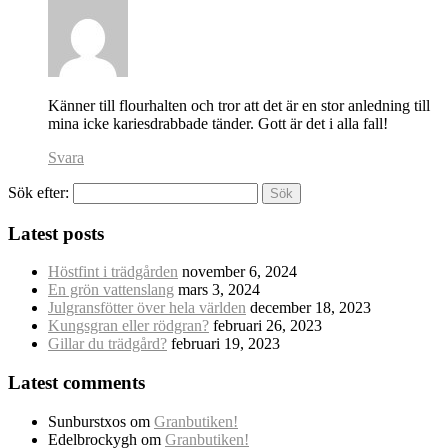
Känner till flourhalten och tror att det är en stor anledning till
mina icke kariesdrabbade tänder. Gott är det i alla fall!
Svara
Sök efter:
Latest posts
Höstfint i trädgården
november 6, 2024
En grön vattenslang
mars 3, 2024
Julgransfötter över hela världen
december 18, 2023
Kungsgran eller rödgran?
februari 26, 2023
Gillar du trädgård?
februari 19, 2023
Latest comments
Sunburstxos
om
Granbutiken!
Edelbrockygh
om
Granbutiken!