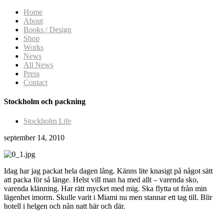
Home
About
Books / Design
Shop
Works
News
All News
Press
Contact
Stockholm och packning
Stockholm Life
september 14, 2010
Idag har jag packat hela dagen lång. Känns lite knasigt på något sätt
att packa för så länge. Helst vill man ha med allt – varenda sko,
varenda klänning. Har rätt mycket med mig. Ska flytta ut från min
lägenhet imorrn. Skulle varit i Miami nu men stannar ett tag till. Blir
hotell i helgen och nån natt här och där.