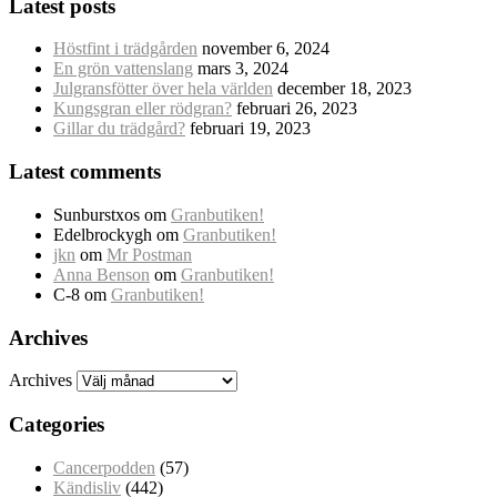
Latest posts
Höstfint i trädgården
november 6, 2024
En grön vattenslang
mars 3, 2024
Julgransfötter över hela världen
december 18, 2023
Kungsgran eller rödgran?
februari 26, 2023
Gillar du trädgård?
februari 19, 2023
Latest comments
Sunburstxos
om
Granbutiken!
Edelbrockygh
om
Granbutiken!
jkn
om
Mr Postman
Anna Benson
om
Granbutiken!
C-8
om
Granbutiken!
Archives
Archives
Categories
Cancerpodden
(57)
Kändisliv
(442)