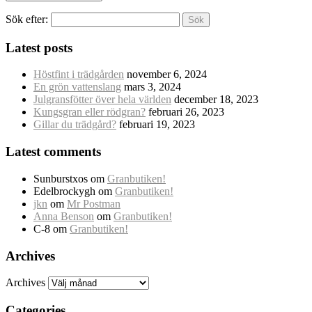
Sök efter:
Latest posts
Höstfint i trädgården
november 6, 2024
En grön vattenslang
mars 3, 2024
Julgransfötter över hela världen
december 18, 2023
Kungsgran eller rödgran?
februari 26, 2023
Gillar du trädgård?
februari 19, 2023
Latest comments
Sunburstxos
om
Granbutiken!
Edelbrockygh
om
Granbutiken!
jkn
om
Mr Postman
Anna Benson
om
Granbutiken!
C-8
om
Granbutiken!
Archives
Archives
Categories