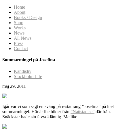
Home
About
Books / Design
Shop
Works
News
All News
Press
Contact
Sommarmingel på Josefina
Kändisliv
Stockholm Life
maj 29, 2011
Igår var vi som sagt en sväng på restaurang ”Josefina” på litet
sommarmingel. Här är lite bilder från
”Nattstad.se”
därifrån.
Snäckstar hade sin favvoklännig. Me like.