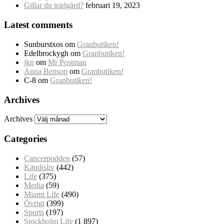
Gillar du trädgård?
februari 19, 2023
Latest comments
Sunburstxos
om
Granbutiken!
Edelbrockygh
om
Granbutiken!
jkn
om
Mr Postman
Anna Benson
om
Granbutiken!
C-8
om
Granbutiken!
Archives
Archives
Categories
Cancerpodden
(57)
Kändisliv
(442)
Life
(375)
Media
(59)
Miami Life
(490)
Övrigt
(399)
Sports
(197)
Stockholm Life
(1 897)