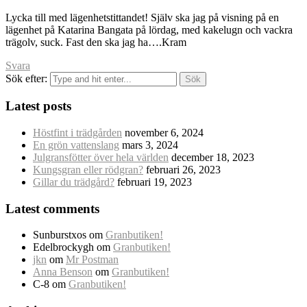
Lycka till med lägenhetstittandet! Själv ska jag på visning på en
lägenhet på Katarina Bangata på lördag, med kakelugn och vackra
trägolv, suck. Fast den ska jag ha….Kram
Svara
Sök efter:
Latest posts
Höstfint i trädgården
november 6, 2024
En grön vattenslang
mars 3, 2024
Julgransfötter över hela världen
december 18, 2023
Kungsgran eller rödgran?
februari 26, 2023
Gillar du trädgård?
februari 19, 2023
Latest comments
Sunburstxos
om
Granbutiken!
Edelbrockygh
om
Granbutiken!
jkn
om
Mr Postman
Anna Benson
om
Granbutiken!
C-8
om
Granbutiken!