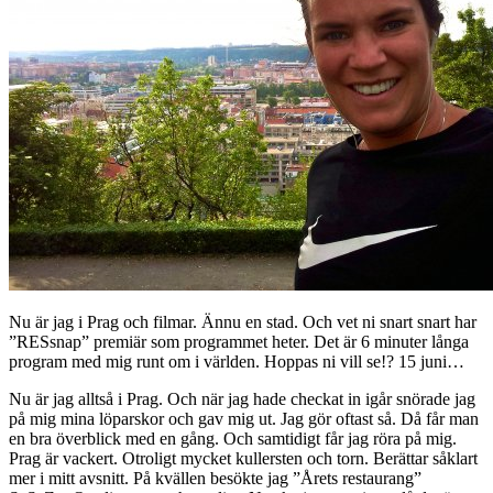
Nu är jag i Prag och filmar. Ännu en stad. Och vet ni snart snart har
”RESsnap” premiär som programmet heter. Det är 6 minuter långa
program med mig runt om i världen. Hoppas ni vill se!? 15 juni…
Nu är jag alltså i Prag. Och när jag hade checkat in igår snörade jag
på mig mina löparskor och gav mig ut. Jag gör oftast så. Då får man
en bra överblick med en gång. Och samtidigt får jag röra på mig.
Prag är vackert. Otroligt mycket kullersten och torn. Berättar såklart
mer i mitt avsnitt. På kvällen besökte jag ”Årets restaurang”