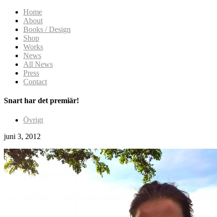
Home
About
Books / Design
Shop
Works
News
All News
Press
Contact
Snart har det premiär!
Övrigt
juni 3, 2012