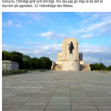
SaSaZu. Otroligt gott och trevligt. Nu ska jag ge mig ut då det är
mycket på agendan. 12 videoklipp ska filmas.