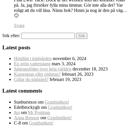
på. Ja, jag försöker fylla mina timmar. Gör inte alla det? Var
roligt att du vill läsa. Nästa bok? Hmm ja nog är den på väg…
🙂
Svara
Sök efter:
Latest posts
Höstfint i trädgården
november 6, 2024
En grön vattenslang
mars 3, 2024
Julgransfötter över hela världen
december 18, 2023
Kungsgran eller rödgran?
februari 26, 2023
Gillar du trädgård?
februari 19, 2023
Latest comments
Sunburstxos
om
Granbutiken!
Edelbrockygh
om
Granbutiken!
jkn
om
Mr Postman
Anna Benson
om
Granbutiken!
C-8
om
Granbutiken!