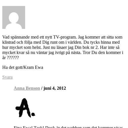
Vad spännande med ett nytt TV-program. Jag kommer att sitta som
klistrad och följa med Dig runt om i världen. Du tycks hinna med
hur mycket som helst. Just nu läsaer jag Din bok nr 2. Har inte så
mycket kvar så nu väntar jag ivrigt på nästa. Tror Du den kommer i
år ??????
Ha det gott/Kram Ewa
Svara
Anna Benson
/ juni 4, 2012
Fina Ewa! Tack! Dock är det webben som det kommer visas