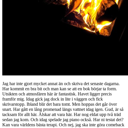
Jag har inte gjort mycket annat än och skriva det senaste dagarna.
Har kommit en bra bit och man kan se att en bok börjar ta form.
Utsikten och atmosfären här är fantastisk. Havet ligger precis
framför mig. Idag gick jag dock in lite i väggen och fick
skrivarstopp. Ibland blir det bara tomt. Men hoppas det går över
snart. Har gått en lång promenad längs vattnet idag igen. Gud, är så
tacksam för allt här. Älskar att vara här. Har nog eldat upp två träd
sedan jag kom. Och idag spelade jag piano också. Har ni testat det?
Kan vara världens bästa terapi. Och nej, jag ska inte göra comeback