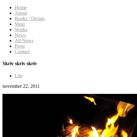
Home
About
Books / Design
Shop
Works
News
All News
Press
Contact
Skriv skriv skriv
Life
november 22, 2011