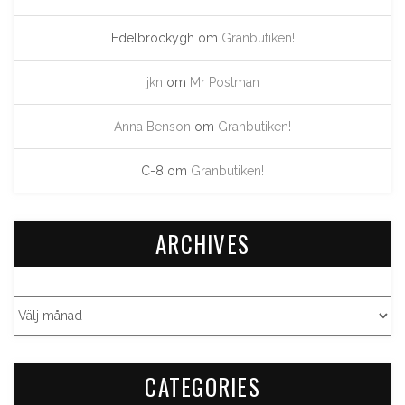
Edelbrockygh
om
Granbutiken!
jkn
om
Mr Postman
Anna Benson
om
Granbutiken!
C-8
om
Granbutiken!
ARCHIVES
CATEGORIES