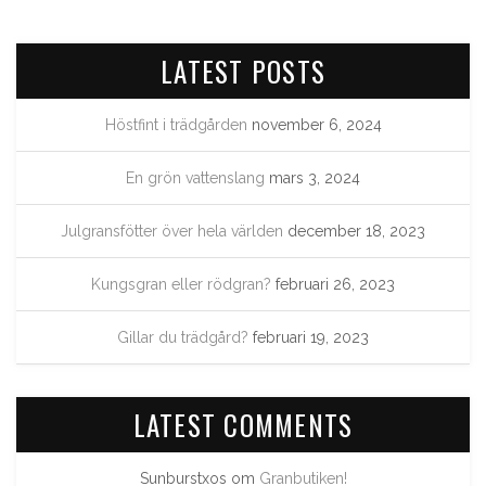
LATEST POSTS
Höstfint i trädgården
november 6, 2024
En grön vattenslang
mars 3, 2024
Julgransfötter över hela världen
december 18, 2023
Kungsgran eller rödgran?
februari 26, 2023
Gillar du trädgård?
februari 19, 2023
LATEST COMMENTS
Sunburstxos
om
Granbutiken!