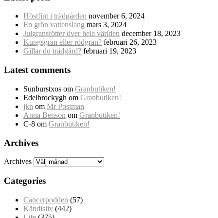
Höstfint i trädgården
november 6, 2024
En grön vattenslang
mars 3, 2024
Julgransfötter över hela världen
december 18, 2023
Kungsgran eller rödgran?
februari 26, 2023
Gillar du trädgård?
februari 19, 2023
Latest comments
Sunburstxos
om
Granbutiken!
Edelbrockygh
om
Granbutiken!
jkn
om
Mr Postman
Anna Benson
om
Granbutiken!
C-8
om
Granbutiken!
Archives
Archives
Categories
Cancerpodden
(57)
Kändisliv
(442)
Life
(375)