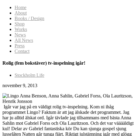
Home
About
Books / Design
Shop
Works
News
All News
Press
Contact
Rolig (fem bokstäver) tv-inspelning igår!
Stockholm Life
november 9, 2013
Igår var jag på en väldigt rolig tv-inspelning. Kom ni ihåg
programmet Lingo? Faktum är att jag älskade det programmet. Jag
har ju alltid älskat ord. Igår tävlade jag tillsammans med bästa Anna
Sahlin mot Gabriel Forss och Ola Lauritzson. Och det var vääääldigt
kul! Delar av Gabriel fantastiska kör Du kan sjunga gospel sjung
lusselåten Natten går tunga fjärt. Riktigt julstämning igår med glögg