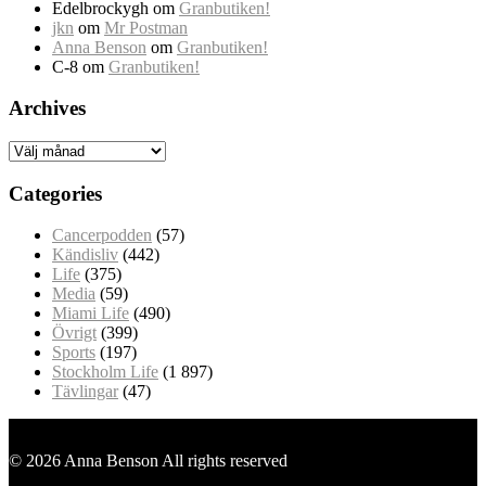
Edelbrockygh
om
Granbutiken!
jkn
om
Mr Postman
Anna Benson
om
Granbutiken!
C-8
om
Granbutiken!
Archives
Archives
Categories
Cancerpodden
(57)
Kändisliv
(442)
Life
(375)
Media
(59)
Miami Life
(490)
Övrigt
(399)
Sports
(197)
Stockholm Life
(1 897)
Tävlingar
(47)
© 2026 Anna Benson All rights reserved