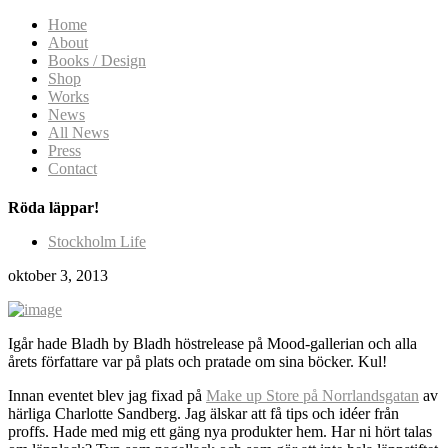
Home
About
Books / Design
Shop
Works
News
All News
Press
Contact
Röda läppar!
Stockholm Life
oktober 3, 2013
Igår hade Bladh by Bladh höstrelease på Mood-gallerian och alla
årets författare var på plats och pratade om sina böcker. Kul!
Innan eventet blev jag fixad på
Make up Store på Norrlandsgatan
av
härliga Charlotte Sandberg. Jag älskar att få tips och idéer från
proffs. Hade med mig ett gäng nya produkter hem. Har ni hört talas