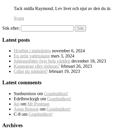
Tack snälla Raymond. Lev livet och njut av den du är.
Svara
Sök efter:
Latest posts
Höstfint i trädgården
november 6, 2024
En grön vattenslang
mars 3, 2024
Julgransfötter över hela världen
december 18, 2023
Kungsgran eller rödgran?
februari 26, 2023
Gillar du trädgård?
februari 19, 2023
Latest comments
Sunburstxos
om
Granbutiken!
Edelbrockygh
om
Granbutiken!
jkn
om
Mr Postman
Anna Benson
om
Granbutiken!
C-8
om
Granbutiken!
Archives