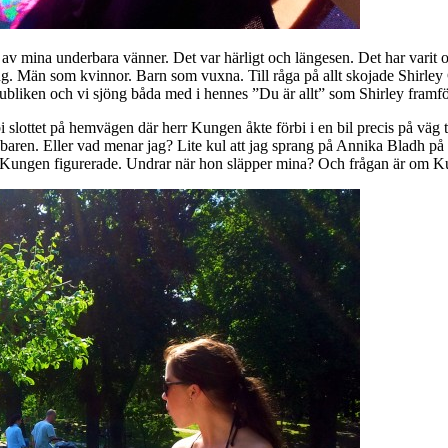
ra av mina underbara vänner. Det var härligt och längesen. Det har varit 
ng. Män som kvinnor. Barn som vuxna. Till råga på allt skojade Shirley Cl
 publiken och vi sjöng båda med i hennes ”Du är allt” som Shirley framför
 slottet på hemvägen där herr Kungen åkte förbi i en bil precis på väg til
en i baren. Eller vad menar jag? Lite kul att jag sprang på Annika B
st Kungen figurerade. Undrar när hon släpper mina? Och frågan är om 