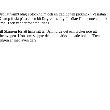
otroligt varmt idag i Stockholm och en traditionell picknick i Vasastan
amp friskt på scen en bit längre ner. Jag försökte lära henne ett trick
de. Tack vänner för att ni finns.
l Skansen för att hålla sitt tal. Jag hörde det och tycker nog att
ladh på hemvägen. Hon som släppte den uppmärksammade boken ”Den
Kungen är med även där?