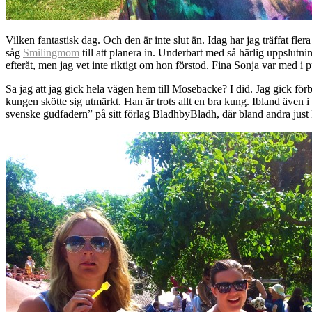
Vilken fantastisk dag. Och den är inte slut än. Idag har jag träffat fle
såg
Smilingmom
till att planera in. Underbart med så härlig uppslutni
efteråt, men jag vet inte riktigt om hon förstod. Fina Sonja var med i
Sa jag att jag gick hela vägen hem till Mosebacke? I did. Jag gick förbi
kungen skötte sig utmärkt. Han är trots allt en bra kung. Ibland äv
svenske gudfadern” på sitt förlag BladhbyBladh, där bland andra ju