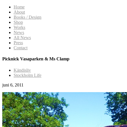
Home
About
Books / Design
Shop
Works
News
All News
Press
Contact
Picknick Vasaparken & Ms Clamp
Kändisliv
Stockholm Life
juni 6, 2011