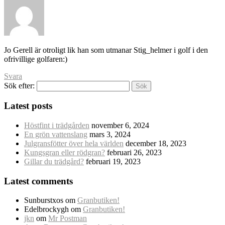
Jo Gerell är otroligt lik han som utmanar Stig_helmer i golf i den
ofrivillige golfaren:)
Svara
Sök efter:
Latest posts
Höstfint i trädgården
november 6, 2024
En grön vattenslang
mars 3, 2024
Julgransfötter över hela världen
december 18, 2023
Kungsgran eller rödgran?
februari 26, 2023
Gillar du trädgård?
februari 19, 2023
Latest comments
Sunburstxos
om
Granbutiken!
Edelbrockygh
om
Granbutiken!
jkn
om
Mr Postman