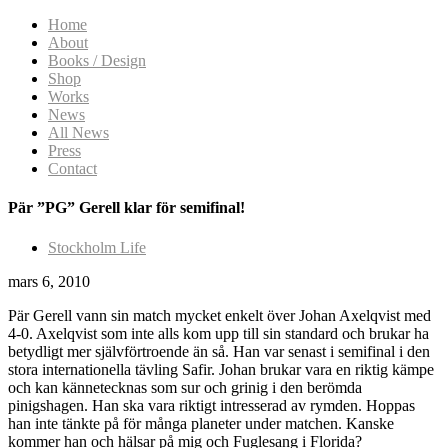
Home
About
Books / Design
Shop
Works
News
All News
Press
Contact
Pär ”PG” Gerell klar för semifinal!
Stockholm Life
mars 6, 2010
Pär Gerell vann sin match mycket enkelt över Johan Axelqvist med
4-0. Axelqvist som inte alls kom upp till sin standard och brukar ha
betydligt mer självförtroende än så. Han var senast i semifinal i den
stora internationella tävling Safir. Johan brukar vara en riktig kämpe
och kan kännetecknas som sur och grinig i den berömda
pinigshagen. Han ska vara riktigt intresserad av rymden. Hoppas
han inte tänkte på för många planeter under matchen. Kanske
kommer han och hälsar på mig och Fuglesang i Florida?