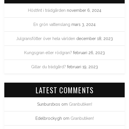
Höstfint i trädgården
november 6, 2024
En grön vattenslang
mars 3, 2024
Julgransfötter över hela världen
december 18, 2023
Kungsgran eller rödgran?
februari 26, 2023
Gillar du trädgård?
februari 19, 2023
LATEST COMMENTS
Sunburstxos
om
Granbutiken!
Edelbrockygh
om
Granbutiken!