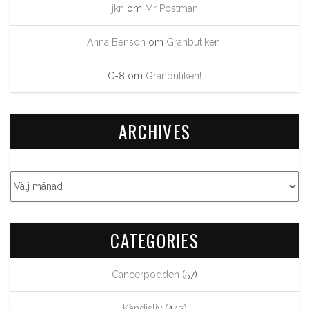
jkn
om
Mr Postman
Anna Benson
om
Granbutiken!
C-8
om
Granbutiken!
ARCHIVES
CATEGORIES
Cancerpodden
(57)
Kändisliv
(442)