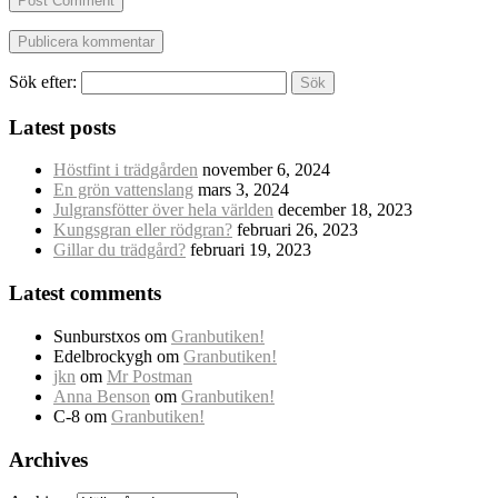
Post Comment
Sök efter:
Latest posts
Höstfint i trädgården
november 6, 2024
En grön vattenslang
mars 3, 2024
Julgransfötter över hela världen
december 18, 2023
Kungsgran eller rödgran?
februari 26, 2023
Gillar du trädgård?
februari 19, 2023
Latest comments
Sunburstxos
om
Granbutiken!
Edelbrockygh
om
Granbutiken!
jkn
om
Mr Postman
Anna Benson
om
Granbutiken!
C-8
om
Granbutiken!
Archives