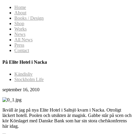
Home
About
Books / Design
Shop
Works
News
All News
Press
Contact
På Elite Hotel i Nacka
Kändisliv
Stockholm Life
september 16, 2010
Ikväll är jag på nya Elite Hotel i Saltsjö kvarn i Nacka. Otroligt
läckert hotell. Poolen och utsikten är magisk. Gabbe står på scen och
kör Körslaget med Danske Bank som har sin stora chefskonferens
här idag.