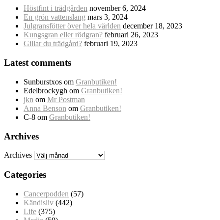
Höstfint i trädgården
november 6, 2024
En grön vattenslang
mars 3, 2024
Julgransfötter över hela världen
december 18, 2023
Kungsgran eller rödgran?
februari 26, 2023
Gillar du trädgård?
februari 19, 2023
Latest comments
Sunburstxos
om
Granbutiken!
Edelbrockygh
om
Granbutiken!
jkn
om
Mr Postman
Anna Benson
om
Granbutiken!
C-8
om
Granbutiken!
Archives
Archives
Categories
Cancerpodden
(57)
Kändisliv
(442)
Life
(375)