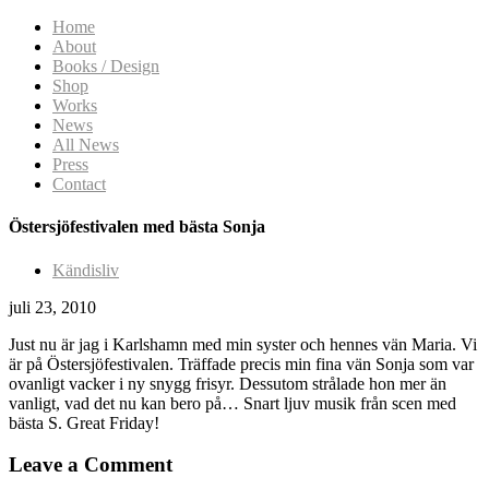
Home
About
Books / Design
Shop
Works
News
All News
Press
Contact
Östersjöfestivalen med bästa Sonja
Kändisliv
juli 23, 2010
Just nu är jag i Karlshamn med min syster och hennes vän Maria. Vi
är på Östersjöfestivalen. Träffade precis min fina vän Sonja som var
ovanligt vacker i ny snygg frisyr. Dessutom strålade hon mer än
vanligt, vad det nu kan bero på… Snart ljuv musik från scen med
bästa S. Great Friday!
Leave a Comment