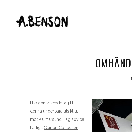
OMHÄND
I helgen vaknade jag till
denna underbara utsikt ut
mot Kalmarsund. Jag sov på
härliga
Clarion Collection