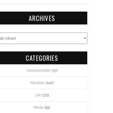
ARCHIVES
CATEGORIES
Cancerpodden
(57)
Kändisliv
(442)
Life
(375)
Media
(59)