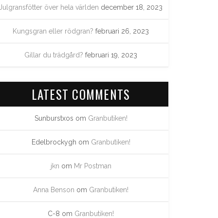
Julgransfötter över hela världen
december 18, 2023
Kungsgran eller rödgran?
februari 26, 2023
Gillar du trädgård?
februari 19, 2023
LATEST COMMENTS
Sunburstxos
om
Granbutiken!
Edelbrockygh
om
Granbutiken!
jkn
om
Mr Postman
Anna Benson
om
Granbutiken!
C-8
om
Granbutiken!