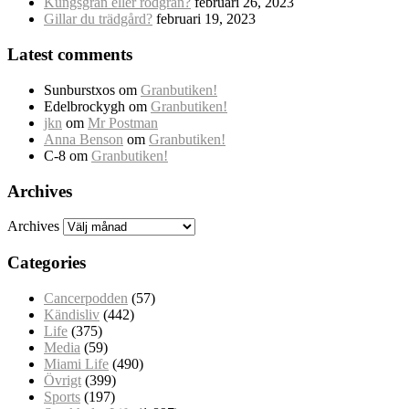
Kungsgran eller rödgran?
februari 26, 2023
Gillar du trädgård?
februari 19, 2023
Latest comments
Sunburstxos
om
Granbutiken!
Edelbrockygh
om
Granbutiken!
jkn
om
Mr Postman
Anna Benson
om
Granbutiken!
C-8
om
Granbutiken!
Archives
Archives
Categories
Cancerpodden
(57)
Kändisliv
(442)
Life
(375)
Media
(59)
Miami Life
(490)
Övrigt
(399)
Sports
(197)