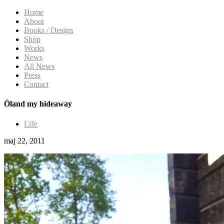
Home
About
Books / Design
Shop
Works
News
All News
Press
Contact
Öland my hideaway
Life
maj 22, 2011