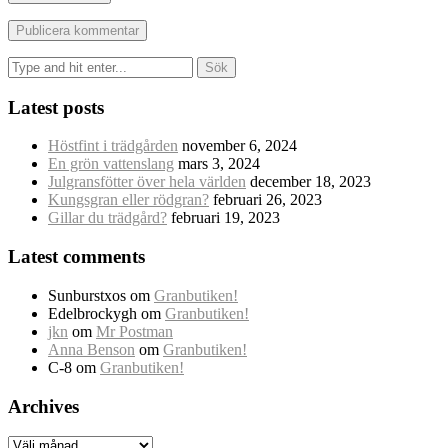
Sök
efter:
Latest posts
Höstfint i trädgården
november 6, 2024
En grön vattenslang
mars 3, 2024
Julgransfötter över hela världen
december 18, 2023
Kungsgran eller rödgran?
februari 26, 2023
Gillar du trädgård?
februari 19, 2023
Latest comments
Sunburstxos
om
Granbutiken!
Edelbrockygh
om
Granbutiken!
jkn
om
Mr Postman
Anna Benson
om
Granbutiken!
C-8
om
Granbutiken!
Archives
Archives