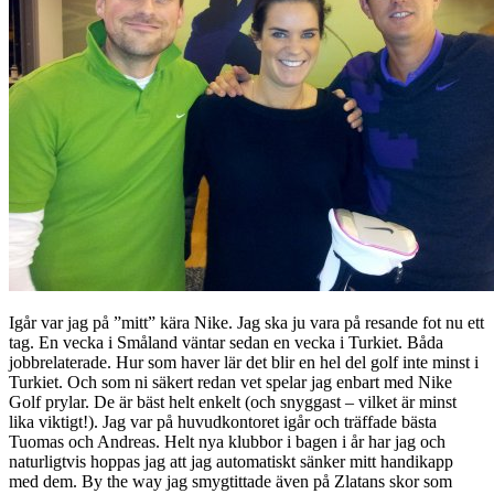
Igår var jag på ”mitt” kära Nike. Jag ska ju vara på resande fot nu ett
tag. En vecka i Småland väntar sedan en vecka i Turkiet. Båda
jobbrelaterade. Hur som haver lär det blir en hel del golf inte minst i
Turkiet. Och som ni säkert redan vet spelar jag enbart med Nike
Golf prylar. De är bäst helt enkelt (och snyggast – vilket är minst
lika viktigt!). Jag var på huvudkontoret igår och träffade bästa
Tuomas och Andreas. Helt nya klubbor i bagen i år har jag och
naturligtvis hoppas jag att jag automatiskt sänker mitt handikapp
med dem. By the way jag smygtittade även på Zlatans skor som