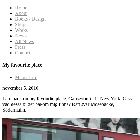
Home
About
Books / Design
Shop
Works
News
All News
Press
Contact
My favourite place
Miami Life
november 5, 2010
I am back on my favourite place, Gansevoorth in New York. Gissa
vad dessa bilder bakom mig finns? Rätt svar Mosebacke,
Södermalm.