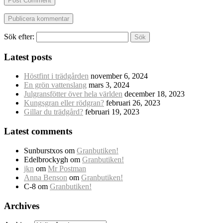
Post Comment
Sök efter:
Latest posts
Höstfint i trädgården
november 6, 2024
En grön vattenslang
mars 3, 2024
Julgransfötter över hela världen
december 18, 2023
Kungsgran eller rödgran?
februari 26, 2023
Gillar du trädgård?
februari 19, 2023
Latest comments
Sunburstxos
om
Granbutiken!
Edelbrockygh
om
Granbutiken!
jkn
om
Mr Postman
Anna Benson
om
Granbutiken!
C-8
om
Granbutiken!
Archives