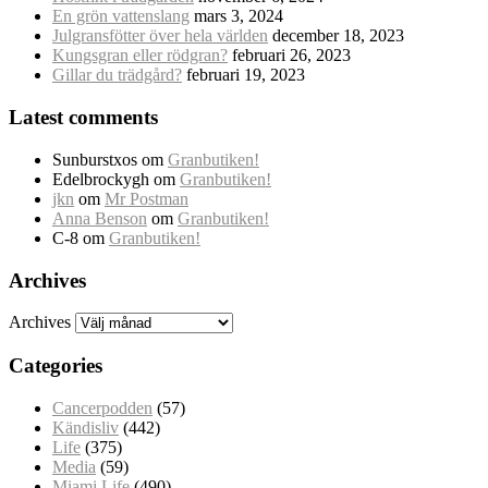
En grön vattenslang
mars 3, 2024
Julgransfötter över hela världen
december 18, 2023
Kungsgran eller rödgran?
februari 26, 2023
Gillar du trädgård?
februari 19, 2023
Latest comments
Sunburstxos
om
Granbutiken!
Edelbrockygh
om
Granbutiken!
jkn
om
Mr Postman
Anna Benson
om
Granbutiken!
C-8
om
Granbutiken!
Archives
Archives
Categories
Cancerpodden
(57)
Kändisliv
(442)
Life
(375)
Media
(59)
Miami Life
(490)