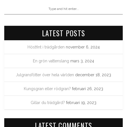
LATEST POSTS
Höstfint i trädgården
november 6, 2024
En grön vattenslang
mars 3, 2024
Julgransfötter över hela världen
december 18, 2023
Kungsgran eller rödgran?
februari 26, 2023
Gillar du trädgård?
februari 19, 2023
LATEST COMMENTS