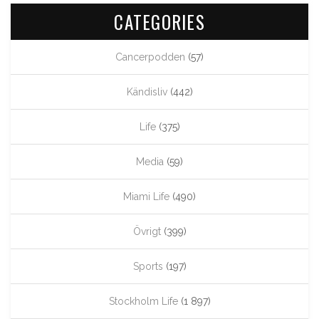
CATEGORIES
Cancerpodden
(57)
Kändisliv
(442)
Life
(375)
Media
(59)
Miami Life
(490)
Övrigt
(399)
Sports
(197)
Stockholm Life
(1 897)