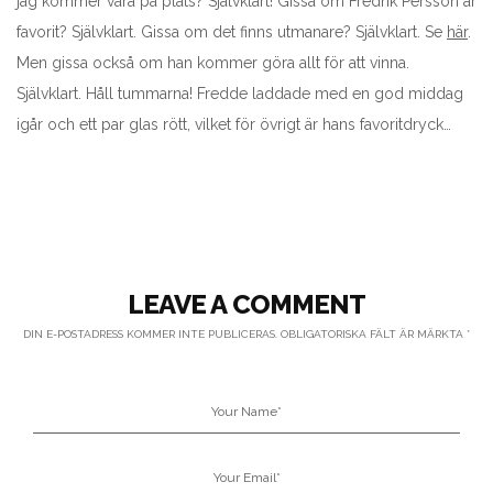
jag kommer vara på plats? Självklart! Gissa om Fredrik Persson är
favorit? Självklart. Gissa om det finns utmanare? Självklart. Se
här
.
Men gissa också om han kommer göra allt för att vinna.
Självklart. Håll tummarna! Fredde laddade med en god middag
igår och ett par glas rött, vilket för övrigt är hans favoritdryck…
LEAVE A COMMENT
DIN E-POSTADRESS KOMMER INTE PUBLICERAS.
OBLIGATORISKA FÄLT ÄR MÄRKTA
*