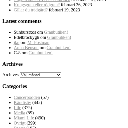
Kungsgran eller rödgran?
februari 26, 2023
Gillar du trädgård?
februari 19, 2023
Latest comments
Sunburstxos
om
Granbutiken!
Edelbrockygh
om
Granbutiken!
jkn
om
Mr Postman
Anna Benson
om
Granbutiken!
C-8
om
Granbutiken!
Archives
Archives
Categories
Cancerpodden
(57)
Kändisliv
(442)
Life
(375)
Media
(59)
Miami Life
(490)
Övrigt
(399)