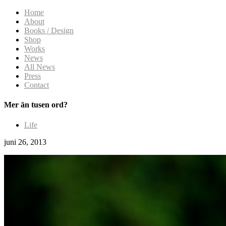
Home
About
Books / Design
Shop
Works
News
All News
Press
Contact
Mer än tusen ord?
Life
juni 26, 2013