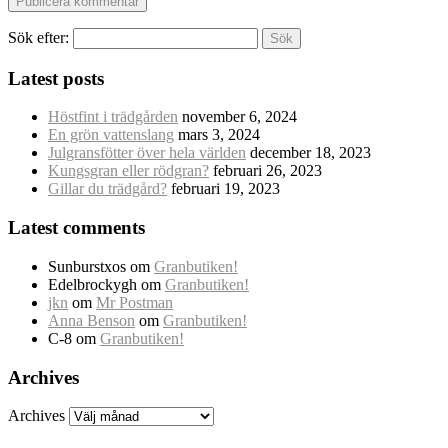
Sök efter:
Latest posts
Höstfint i trädgården
november 6, 2024
En grön vattenslang
mars 3, 2024
Julgransfötter över hela världen
december 18, 2023
Kungsgran eller rödgran?
februari 26, 2023
Gillar du trädgård?
februari 19, 2023
Latest comments
Sunburstxos
om
Granbutiken!
Edelbrockygh
om
Granbutiken!
jkn
om
Mr Postman
Anna Benson
om
Granbutiken!
C-8
om
Granbutiken!
Archives
Archives