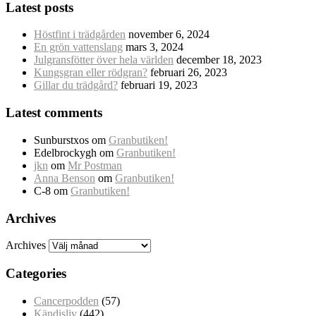
Latest posts
Höstfint i trädgården
november 6, 2024
En grön vattenslang
mars 3, 2024
Julgransfötter över hela världen
december 18, 2023
Kungsgran eller rödgran?
februari 26, 2023
Gillar du trädgård?
februari 19, 2023
Latest comments
Sunburstxos
om
Granbutiken!
Edelbrockygh
om
Granbutiken!
jkn
om
Mr Postman
Anna Benson
om
Granbutiken!
C-8
om
Granbutiken!
Archives
Archives
Categories
Cancerpodden
(57)
Kändisliv
(442)