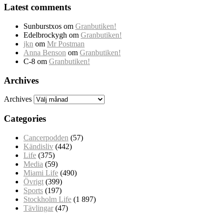
Latest comments
Sunburstxos
om
Granbutiken!
Edelbrockygh
om
Granbutiken!
jkn
om
Mr Postman
Anna Benson
om
Granbutiken!
C-8
om
Granbutiken!
Archives
Archives
Categories
Cancerpodden
(57)
Kändisliv
(442)
Life
(375)
Media
(59)
Miami Life
(490)
Övrigt
(399)
Sports
(197)
Stockholm Life
(1 897)
Tävlingar
(47)