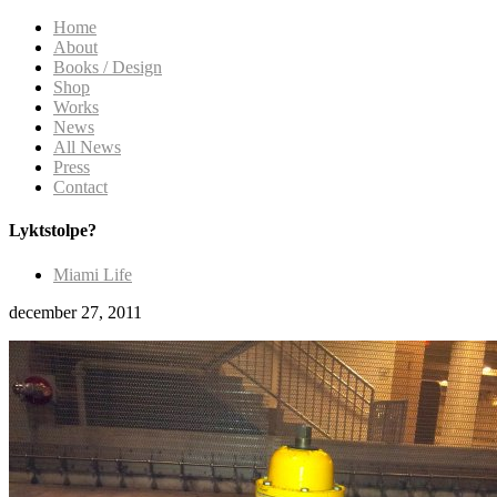
Home
About
Books / Design
Shop
Works
News
All News
Press
Contact
Lyktstolpe?
Miami Life
december 27, 2011