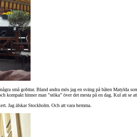
n några små gobitar. Bland andra mös jag en sväng på båten Matylda som
en och kompakt hinner man ”stöka” över det mesta på en dag. Kul att se 
kert. Jag älskar Stockholm. Och att vara hemma.