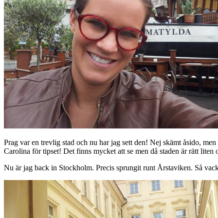
Prag var en trevlig stad och nu har jag sett den! Nej skämt åsido, me
Carolina för tipset! Det finns mycket att se men då staden är rätt lit
Nu är jag back in Stockholm. Precis sprungit runt Årstaviken. Så vac