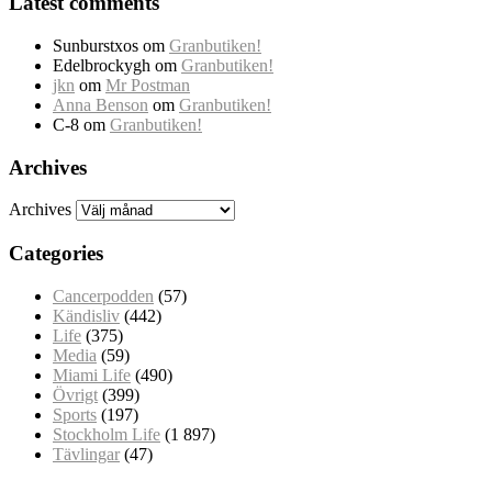
Latest comments
Sunburstxos
om
Granbutiken!
Edelbrockygh
om
Granbutiken!
jkn
om
Mr Postman
Anna Benson
om
Granbutiken!
C-8
om
Granbutiken!
Archives
Archives
Categories
Cancerpodden
(57)
Kändisliv
(442)
Life
(375)
Media
(59)
Miami Life
(490)
Övrigt
(399)
Sports
(197)
Stockholm Life
(1 897)
Tävlingar
(47)