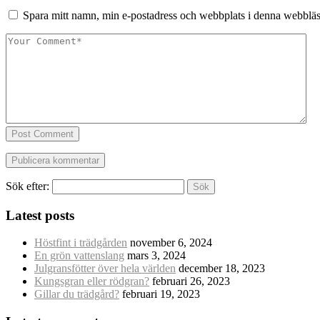
Spara mitt namn, min e-postadress och webbplats i denna webbläsa
Post Comment
Sök efter:
Latest posts
Höstfint i trädgården
november 6, 2024
En grön vattenslang
mars 3, 2024
Julgransfötter över hela världen
december 18, 2023
Kungsgran eller rödgran?
februari 26, 2023
Gillar du trädgård?
februari 19, 2023