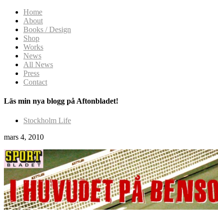
Home
About
Books / Design
Shop
Works
News
All News
Press
Contact
Läs min nya blogg på Aftonbladet!
Stockholm Life
mars 4, 2010