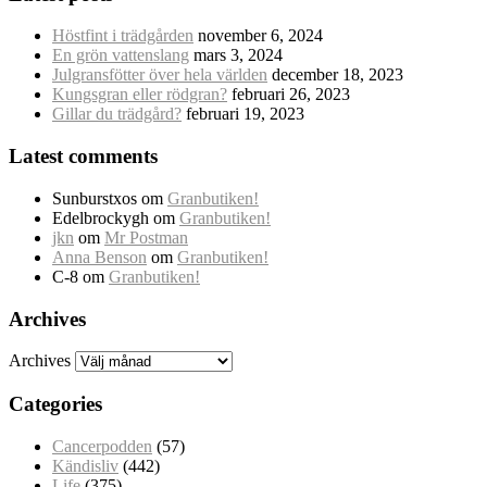
Höstfint i trädgården
november 6, 2024
En grön vattenslang
mars 3, 2024
Julgransfötter över hela världen
december 18, 2023
Kungsgran eller rödgran?
februari 26, 2023
Gillar du trädgård?
februari 19, 2023
Latest comments
Sunburstxos
om
Granbutiken!
Edelbrockygh
om
Granbutiken!
jkn
om
Mr Postman
Anna Benson
om
Granbutiken!
C-8
om
Granbutiken!
Archives
Archives
Categories
Cancerpodden
(57)
Kändisliv
(442)
Life
(375)