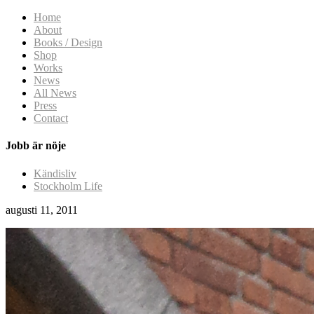
Home
About
Books / Design
Shop
Works
News
All News
Press
Contact
Jobb är nöje
Kändisliv
Stockholm Life
augusti 11, 2011