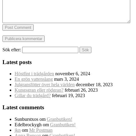
Post Comment
Sök efter:
Latest posts
Höstfint i trädgården
november 6, 2024
En grön vattenslang
mars 3, 2024
Julgransfötter över hela världen
december 18, 2023
Kungsgran eller rödgran?
februari 26, 2023
Gillar du trädgård?
februari 19, 2023
Latest comments
Sunburstxos
om
Granbutiken!
Edelbrockygh
om
Granbutiken!
jkn
om
Mr Postman
Anna Benson
om
Granbutiken!