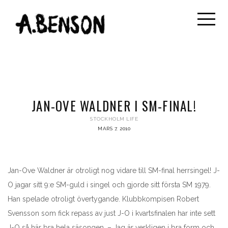
JAN-OVE WALDNER I SM-FINAL!
STOCKHOLM LIFE
MARS 7, 2010
Jan-Ove Waldner är otroligt nog vidare till SM-final herrsingel! J-
O jagar sitt 9:e SM-guld i singel och gjorde sitt första SM 1979.
Han spelade otroligt övertygande. Klubbkompisen Robert
Svensson som fick repass av just J-O i kvartsfinalen har inte sett
J-O så här bra hela säsongen. – Jag är verkligen i bra form och