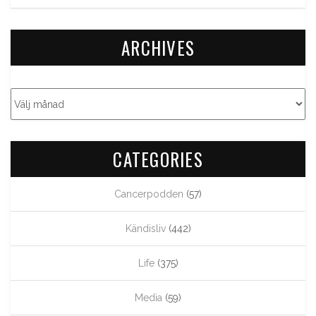
ARCHIVES
CATEGORIES
Cancerpodden
(57)
Kändisliv
(442)
Life
(375)
Media
(59)