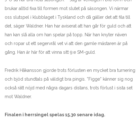
brukar alltid fixa till formen mot slutet på säsongen. Vi närmar
oss slutspel i klubblaget i Tyskland och då gäller det att fila till
det, säger Waldner. Han har aviserat att han går för guld och att
han kan slå alla om han spelar på topp. När han knyter näven
och ropar ut ett segervrål vet vi att den gamle mästaren är på
gång. Han är här för att vinna sitt 9:e SM-guld.
Fredrik Håkansson gjorde trots förlusten en mycket bra turnering
och bjöd stundtals på väldigt bra pingis. ”Figge” känner sig nog
också rätt nöjd med några dagars distans, trots förlust i sista set
mot Waldner.
Finalen i herrsingel spelas 15.30 senare idag.