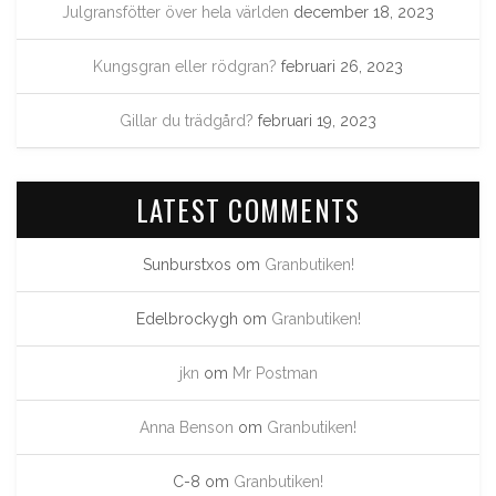
Julgransfötter över hela världen
december 18, 2023
Kungsgran eller rödgran?
februari 26, 2023
Gillar du trädgård?
februari 19, 2023
LATEST COMMENTS
Sunburstxos
om
Granbutiken!
Edelbrockygh
om
Granbutiken!
jkn
om
Mr Postman
Anna Benson
om
Granbutiken!
C-8
om
Granbutiken!