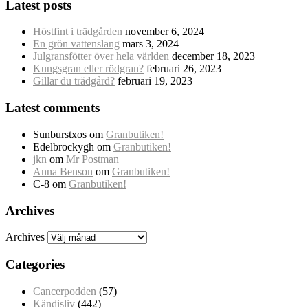
Latest posts
Höstfint i trädgården
november 6, 2024
En grön vattenslang
mars 3, 2024
Julgransfötter över hela världen
december 18, 2023
Kungsgran eller rödgran?
februari 26, 2023
Gillar du trädgård?
februari 19, 2023
Latest comments
Sunburstxos
om
Granbutiken!
Edelbrockygh
om
Granbutiken!
jkn
om
Mr Postman
Anna Benson
om
Granbutiken!
C-8
om
Granbutiken!
Archives
Archives
Categories
Cancerpodden
(57)
Kändisliv
(442)