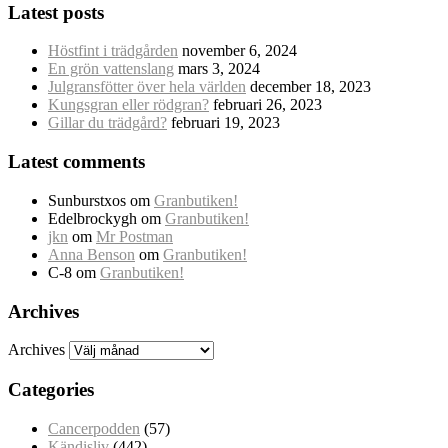
Latest posts
Höstfint i trädgården
november 6, 2024
En grön vattenslang
mars 3, 2024
Julgransfötter över hela världen
december 18, 2023
Kungsgran eller rödgran?
februari 26, 2023
Gillar du trädgård?
februari 19, 2023
Latest comments
Sunburstxos
om
Granbutiken!
Edelbrockygh
om
Granbutiken!
jkn
om
Mr Postman
Anna Benson
om
Granbutiken!
C-8
om
Granbutiken!
Archives
Archives
Categories
Cancerpodden
(57)
Kändisliv
(442)