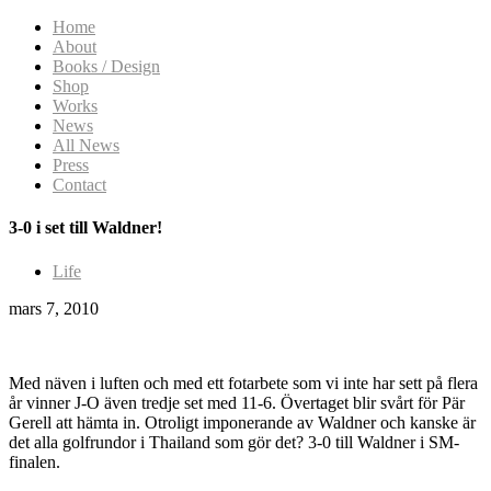
Home
About
Books / Design
Shop
Works
News
All News
Press
Contact
3-0 i set till Waldner!
Life
mars 7, 2010
Med näven i luften och med ett fotarbete som vi inte har sett på flera
år vinner J-O även tredje set med 11-6. Övertaget blir svårt för Pär
Gerell att hämta in. Otroligt imponerande av Waldner och kanske är
det alla golfrundor i Thailand som gör det? 3-0 till Waldner i SM-
finalen.